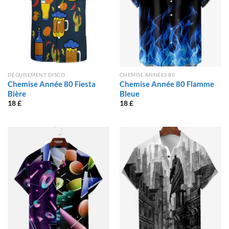
DÉGUISEMENT DISCO
CHEMISE ANNÉES 80
Chemise Année 80 Fiesta
Chemise Année 80 Flamme
Bière
Bleue
18
£
18
£