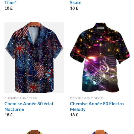
Time”
Skate
18
£
18
£
CHEMISE ANNÉES 80
DÉGUISEMENT DISCO
Chemise Année 80 éclat
Chemise Année 80 Electro
Nocturne
Melody
18
£
18
£