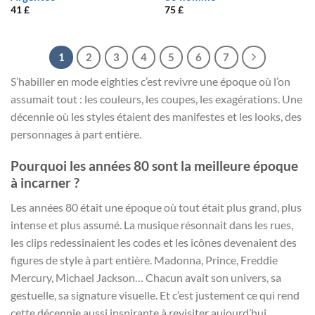
41
£
75
£
1
2
3
4
5
6
7
S’habiller en mode eighties c’est revivre une époque où l’on
assumait tout : les couleurs, les coupes, les exagérations. Une
décennie où les styles étaient des manifestes et les looks, des
personnages à part entière.
Pourquoi les années 80 sont la meilleure époque
à incarner ?
Les années 80 était une époque où tout était plus grand, plus
intense et plus assumé. La musique résonnait dans les rues,
les clips redessinaient les codes et les icônes devenaient des
figures de style à part entière. Madonna, Prince, Freddie
Mercury, Michael Jackson… Chacun avait son univers, sa
gestuelle, sa signature visuelle. Et c’est justement ce qui rend
cette décennie aussi inspirante à revisiter aujourd’hui.