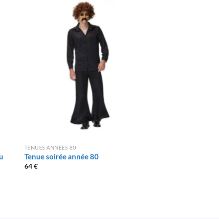
TENUES ANNÉES 80
TENUES ANNÉES 80
u
Tenue soirée année 80
Tenue Disco Doré
64
€
64
€