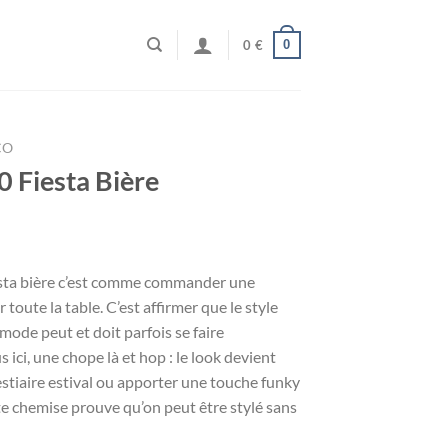
0
0
€
CO
 Fiesta Bière
esta bière c’est comme commander une
oute la table. C’est affirmer que le style
 mode peut et doit parfois se faire
ici, une chope là et hop : le look devient
estiaire estival ou apporter une touche funky
tte chemise prouve qu’on peut être stylé sans