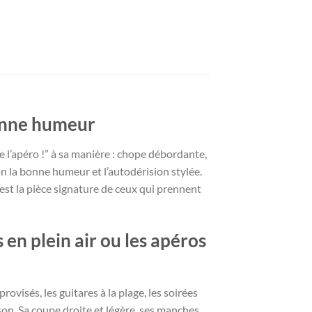
bonne humeur
e l’apéro !” à sa manière : chope débordante,
on la bonne humeur et l’autodérision stylée.
est la pièce signature de ceux qui prennent
 en plein air ou les apéros
ovisés, les guitares à la plage, les soirées
son. Sa coupe droite et légère, ses manches