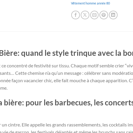
Vêtement homme année 80
ière: quand le style trinque avec la 
ce concentré de festivité sur tissu. Chaque motif semble crier “viv
ctrisants… Cette chemise n’a qu’un message : célébrer sans modérati
nnée façon vacancier chic, elle fait mouche à chaque apparition. C’
ême.
 bière: pour les barbecues, les concerts
n cintre. Elle appelle les grands rassemblements, les cocktails impr
 vie de garçon, les festivals déjantés et même les brunchs sans rai