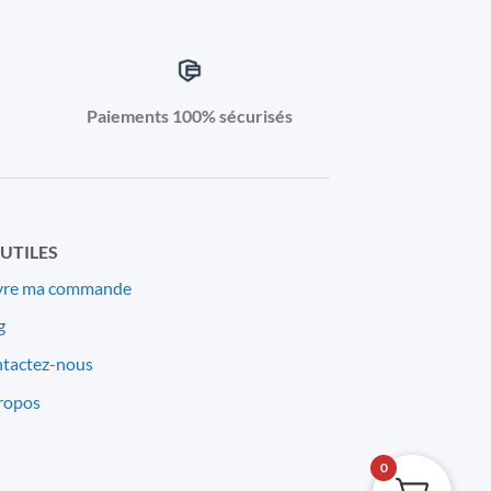
Paiements 100% sécurisés
 UTILES
vre ma commande
g
tactez-nous
ropos
0