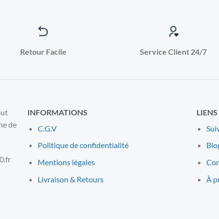
Retour Facile
Service Client 24/7
out
INFORMATIONS
LIENS
ne de
C.G.V
Sui
Politique de confidentialité
Blo
.fr
Mentions l
é
gales
Con
Livraison & Retours
À p