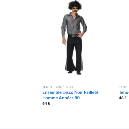
TENUES ANNÉES 80
TENUE
Ensemble Disco Noir Pailleté
Tenu
Homme Années 80
48
€
64
€