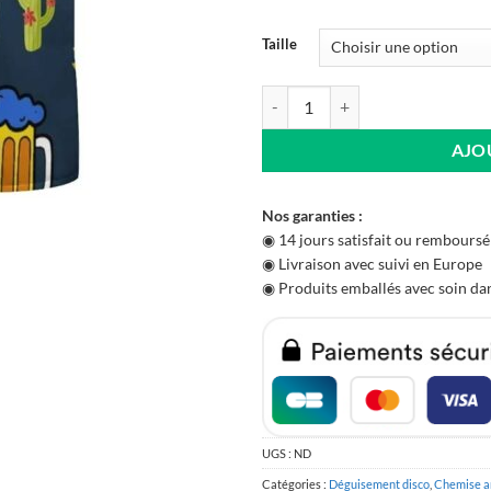
Taille
quantité de Chemise Année 80 Fie
AJO
Nos garanties :
◉ 14 jours satisfait ou remboursé
◉ Livraison avec suivi en Europe
◉ Produits emballés avec soin dan
UGS :
ND
Catégories :
Déguisement disco
,
Chemise a