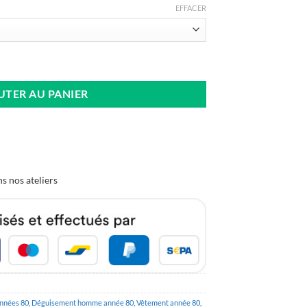
EFFACER
sta Bière
UTER AU PANIER
s nos ateliers
nnées 80
,
Déguisement homme année 80
,
Vêtement année 80
,