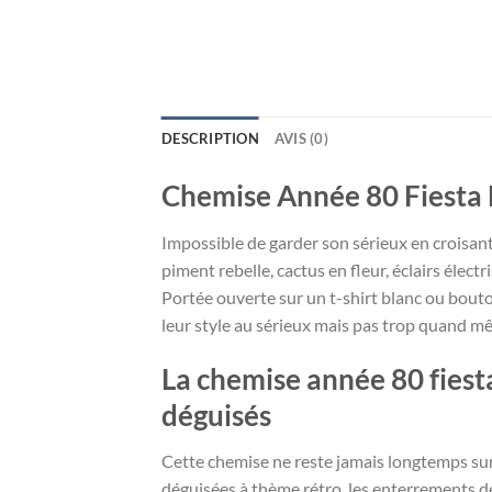
DESCRIPTION
AVIS (0)
Chemise Année 80 Fiesta B
Impossible de garder son sérieux en croisant 
piment rebelle, cactus en fleur, éclairs éle
Portée ouverte sur un t-shirt blanc ou bouto
leur style au sérieux mais pas trop quand m
La chemise année 80 fiesta
déguisés
Cette chemise ne reste jamais longtemps sur u
déguisées à thème rétro, les enterrements de