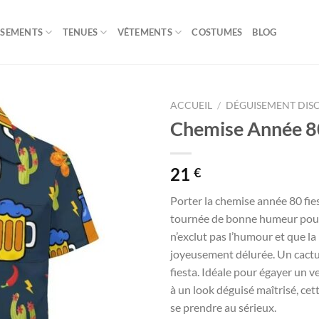
ISEMENTS
TENUES
VÊTEMENTS
COSTUMES
BLOG
ACCUEIL
/
DÉGUISEMENT DIS
Chemise Année 80
21
€
Porter la chemise année 80 fi
tournée de bonne humeur pour t
n’exclut pas l’humour et que la
joyeusement délurée. Un cactus 
fiesta. Idéale pour égayer un v
à un look déguisé maîtrisé, ce
se prendre au sérieux.