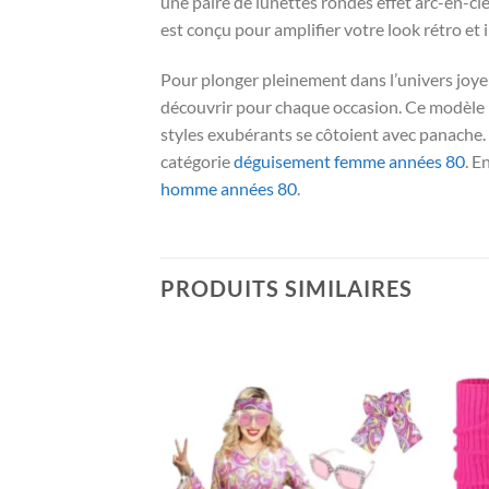
une paire de lunettes rondes effet arc-en-ci
est conçu pour amplifier votre look rétro et in
Pour plonger pleinement dans l’univers joye
découvrir pour chaque occasion. Ce modèle h
styles exubérants se côtoient avec panache.
catégorie
déguisement femme années 80
. E
homme années 80
.
PRODUITS SIMILAIRES