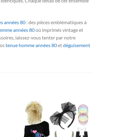
s identiques. Chaque détail de cet ensemble
es années 80
: des pièces emblématiques à
femme années 80
où imprimés vintage et
oires, laissez-vous tenter par notre
nos
tenue homme années 80
et
déguisement