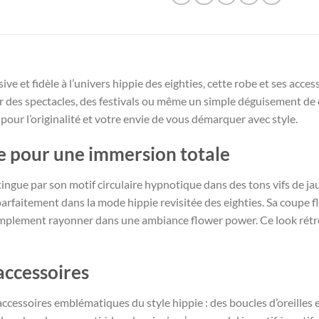
ve et fidèle à l’univers hippie des eighties, cette robe et ses acces
 des spectacles, des festivals ou même un simple déguisement de c
pour l’originalité et votre envie de vous démarquer avec style.
 pour une immersion totale
gue par son motif circulaire hypnotique dans des tons vifs de jaune
parfaitement dans la mode hippie revisitée des eighties. Sa coupe 
mplement rayonner dans une ambiance flower power. Ce look rétro e
accessoires
cessoires emblématiques du style hippie : des boucles d’oreilles e