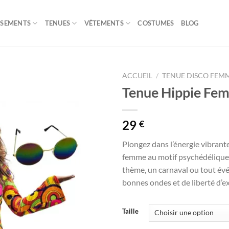
ISEMENTS
TENUES
VÊTEMENTS
COSTUMES
BLOG
ACCUEIL
/
TENUE DISCO FEM
Tenue Hippie Fe
29
€
Plongez dans l’énergie vibrant
femme au motif psychédélique u
thème, un carnaval ou tout év
bonnes ondes et de liberté d’e
Taille