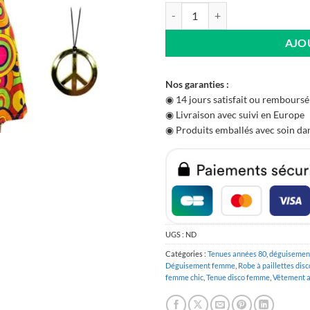
quantité de Tenue Hippie Femme
AJO
Nos garanties :
◉ 14 jours satisfait ou remboursé
◉ Livraison avec suivi en Europe
◉ Produits emballés avec soin dan
UGS :
ND
Catégories :
Tenues années 80
,
déguisemen
Déguisement femme
,
Robe à paillettes disc
femme chic
,
Tenue disco femme
,
Vêtement 