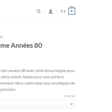
0
0
€
ME
mme Années 80
e des années 80 avec cette tenue hippie pour
ltra-coloré. Idéale pour une soirée à
énement rétro, cette robe vous enveloppe de
xpression.
EFFACER