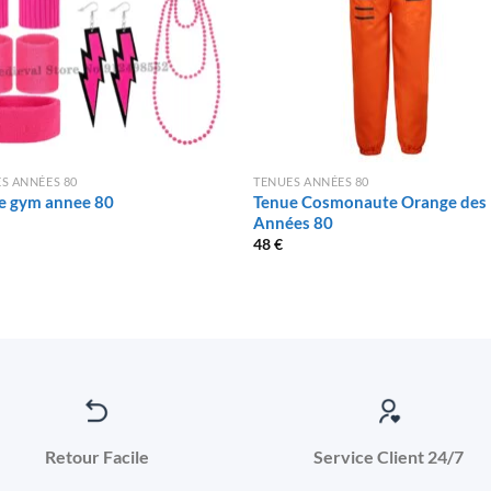
S ANNÉES 80
TENUES ANNÉES 80
e gym annee 80
Tenue Cosmonaute Orange des
Années 80
48
€
Retour Facile
Service Client 24/7