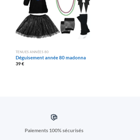
TENUES ANNÉES 80
TENUES ANNÉES 80
Déguisement année 80 madonna
Tenue Année 80 Ro
39
€
39
€
Paiements 100% sécurisés