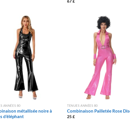
67
£
S ANNÉES 80
TENUES ANNÉES 80
inaison métallisée noire à
Combinaison Pailletée Rose Dis
s d’éléphant
25
£