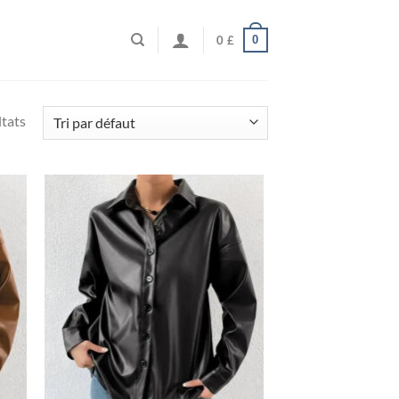
0
0
£
ltats