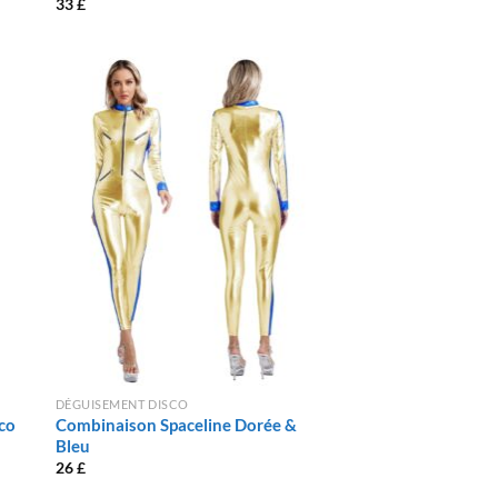
33
£
DÉGUISEMENT DISCO
co
Combinaison Spaceline Dorée &
Bleu
26
£