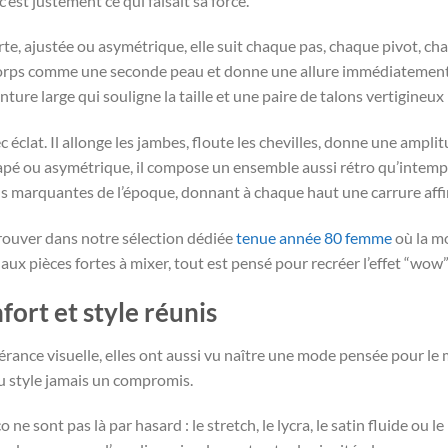
c’est justement ce qui faisait sa force.
te, ajustée ou asymétrique, elle suit chaque pas, chaque pivot, cha
orps comme une seconde peau et donne une allure immédiatement th
nture large qui souligne la taille et une paire de talons vertigineux
 éclat. Il allonge les jambes, floute les chevilles, donne une ampli
apé ou asymétrique, il compose un ensemble aussi rétro qu’intemp
plus marquantes de l’époque, donnant à chaque haut une carrure aff
rouver dans notre sélection dédiée
tenue année 80 femme
où la m
pièces fortes à mixer, tout est pensé pour recréer l’effet “wow” d
fort et style réunis
érance visuelle, elles ont aussi vu naître une mode pensée pour l
 du style jamais un compromis.
e sont pas là par hasard : le stretch, le lycra, le satin fluide ou 