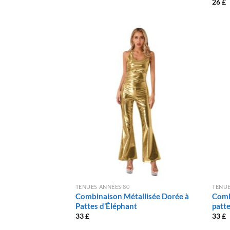
26
£
TENUES ANNÉES 80
TENUE
Combinaison Métallisée Dorée à
Comb
Pattes d’Éléphant
patte
33
£
33
£