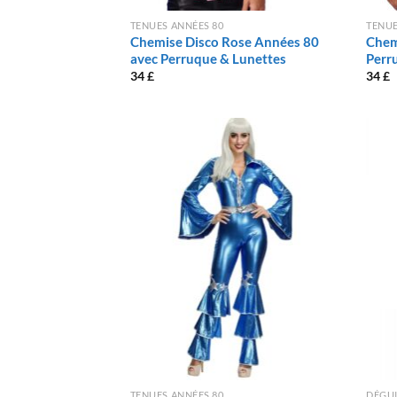
TENUES ANNÉES 80
TENUE
Chemise Disco Rose Années 80
Chem
avec Perruque & Lunettes
Perr
34
£
34
£
TENUES ANNÉES 80
DÉGU