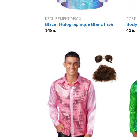
DÉGUISEMENT DISCO
ROBE 
Blazer Holographique Blanc Irisé
Body
145
£
41
£