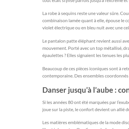
tout était stylisé parfois jusqu’à l’extrême et 
La robe à sequins reste une valeur sûre. Cour
combinaison lamée quant à elle, épouse le c
violet électrique ou en bleu nuit avec une cei
Le pantalon patte éléphant revient aussi avec
mouvement. Porté avec un top métallisé, dr
épaulettes ? Elles signaient les tenues les 
Beaucoup de ces pièces iconiques sont à ret
contemporaine. Des ensembles coordonnés aux 
Danser jusqu’à l’aube : con
Si les années 80 ont été marquées par l’exub
joue sur la piste, le confort devient un allié
Les matières emblématiques de la mode disco n