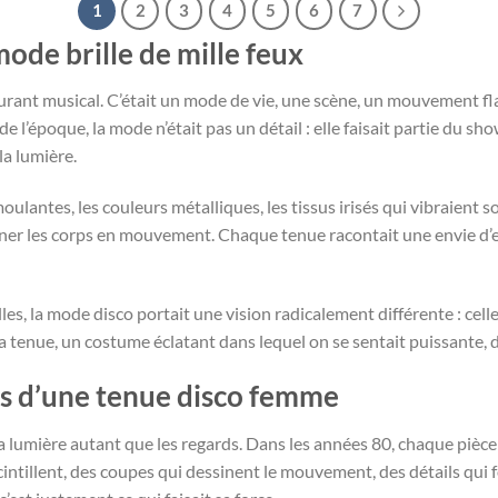
1
2
3
4
5
6
7
mode brille de mille feux
urant musical. C’était un mode de vie, une scène, un mouvement fl
de l’époque, la mode n’était pas un détail : elle faisait partie du
la lumière.
moulantes, les couleurs métalliques, les tissus irisés qui vibraient s
r les corps en mouvement. Chaque tenue racontait une envie d’exi
s, la mode disco portait une vision radicalement différente : cell
 la tenue, un costume éclatant dans lequel on se sentait puissante, 
es d’une tenue disco femme
 la lumière autant que les regards. Dans les années 80, chaque pièce 
intillent, des coupes qui dessinent le mouvement, des détails qui fon