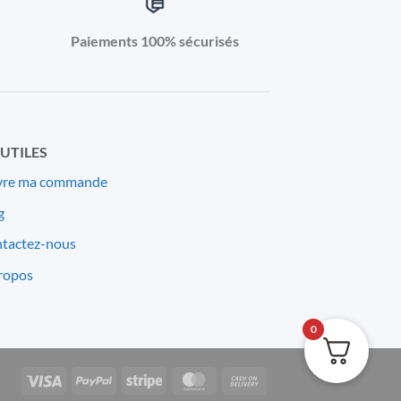
Paiements 100% sécurisés
 UTILES
vre ma commande
g
tactez-nous
ropos
0