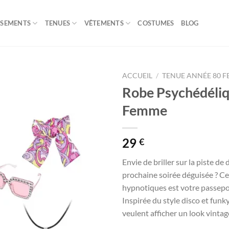
ISEMENTS
TENUES
VÊTEMENTS
COSTUMES
BLOG
ACCUEIL
/
TENUE ANNÉE 80 
Robe Psychédéli
Femme
29
€
Envie de briller sur la piste de
prochaine soirée déguisée ? C
hypnotiques est votre passepor
Inspirée du style disco et funky
veulent afficher un look vintag