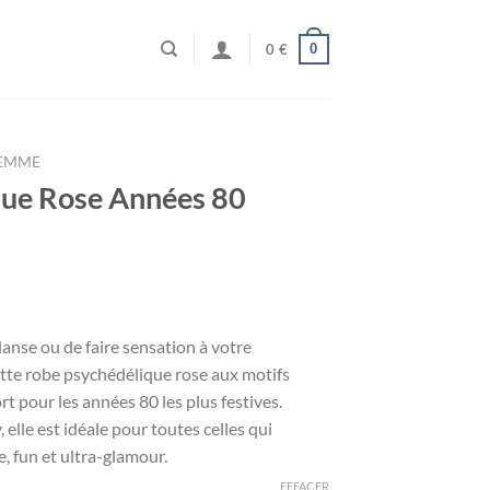
0
0
€
FEMME
que Rose Années 80
 danse ou de faire sensation à votre
ette robe psychédélique rose aux motifs
t pour les années 80 les plus festives.
, elle est idéale pour toutes celles qui
e, fun et ultra-glamour.
EFFACER