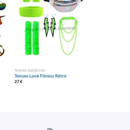
TENUES ANNÉES 80
TENUES ANNÉES 80
Tenues Look Fitness Rétro
Tenue Disco Rose 
Femme
27
€
49
€