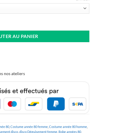
 Rose Années 80 Femme
UTER AU PANIER
s nos ateliers
née 80
,
Costume année 80 femme
,
Costume année 80 homme
,
sement disco
,
disco Déguisement femme
,
Robe années 80
,