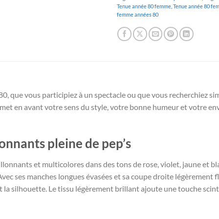
Tenue année 80 femme
,
Tenue année 80 fe
femme années 80
80, que vous participiez à un spectacle ou que vous recherchiez 
e met en avant votre sens du style, votre bonne humeur et votre env
lonnants pleine de pep’s
lonnants et multicolores dans des tons de rose, violet, jaune et bla
vec ses manches longues évasées et sa coupe droite légèrement flu
silhouette. Le tissu légèrement brillant ajoute une touche scintill