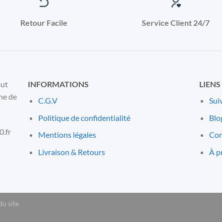
Retour Facile
Service Client 24/7
out
INFORMATIONS
LIENS
ne de
C.G.V
Sui
Politique de confidentialité
Blo
.fr
Mentions l
é
gales
Con
Livraison & Retours
À p
du site