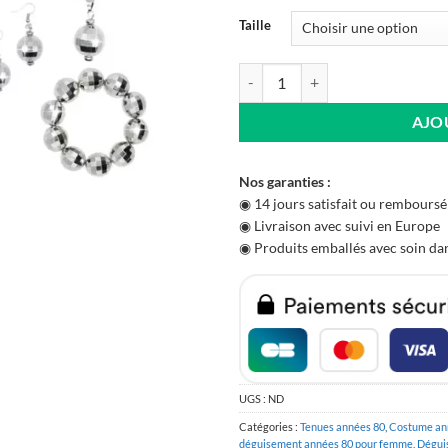
Taille
quantité de Robe Psychédélique
AJO
Nos garanties :
◉ 14 jours satisfait ou remboursé
◉ Livraison avec suivi en Europe
◉ Produits emballés avec soin dan
UGS :
ND
Catégories :
Tenues années 80
,
Costume an
déguisement années 80 pour femme
,
Dégui