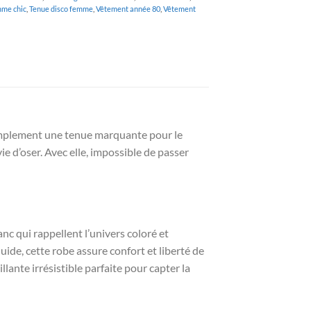
mme chic
,
Tenue disco femme
,
Vêtement année 80
,
Vêtement
simplement une tenue marquante pour le
ie d’oser. Avec elle, impossible de passer
nc qui rappellent l’univers coloré et
ide, cette robe assure confort et liberté de
ante irrésistible parfaite pour capter la