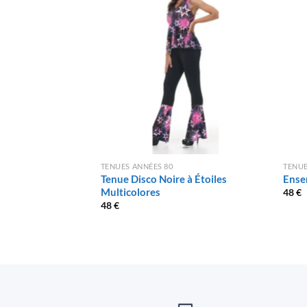
TENUES ANNÉES 80
TENUE
Tenue Disco Noire à Étoiles
Ense
Multicolores
48
€
48
€