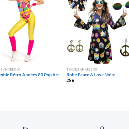
S ANNÉES 80
TENUES ANNÉES 80
mble Rétro Années 80 Pop Art
Robe Peace & Love Noire
25
£