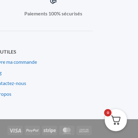
Paiements 100% sécurisés
 UTILES
vre ma commande
g
tactez-nous
ropos
0