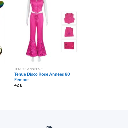
TENUES ANNÉES 80
TENUES ANNÉES 80
Tenue Disco Rose Années 80
Robe Rose Psychéd
Femme
80
42
£
25
£