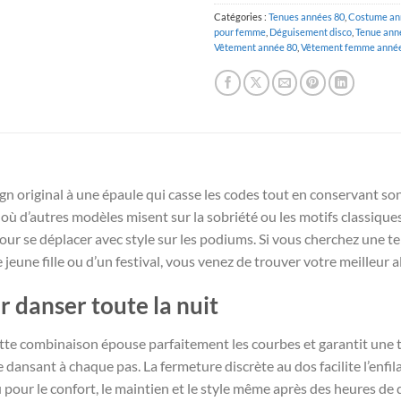
Catégories :
Tenues années 80
,
Costume an
pour femme
,
Déguisement disco
,
Tenue ann
Vêtement année 80
,
Vêtement femme année
n original à une épaule qui casse les codes tout en conservant son
 où d’autres modèles misent sur la sobriété ou les motifs classiques,
ur se déplacer avec style sur les podiums. Si vous cherchez une ten
eune fille ou d’un festival, vous venez de trouver votre meilleur al
 danser toute la nuit
cette combinaison épouse parfaitement les courbes et garantit une
dansant à chaque pas. La fermeture discrète au dos facilite l’enfi
 pour le confort, le maintien et le style même après des heures de 