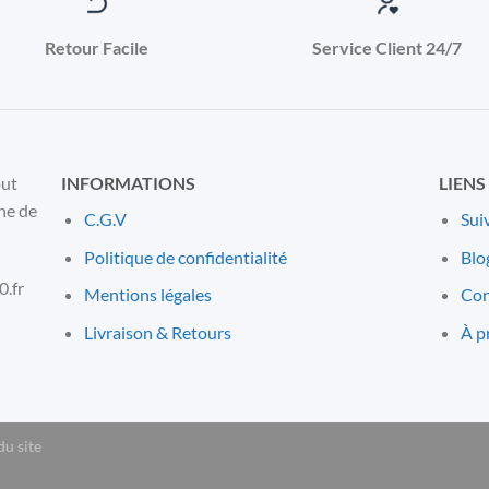
Retour Facile
Service Client 24/7
out
INFORMATIONS
LIENS
ne de
C.G.V
Sui
Politique de confidentialité
Blo
.fr
Mentions l
é
gales
Con
Livraison & Retours
À p
du site