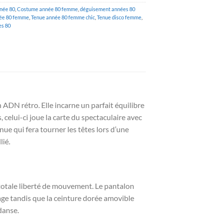
née 80
,
Costume année 80 femme
,
déguisement années 80
ée 80 femme
,
Tenue année 80 femme chic
,
Tenue disco femme
,
s 80
 ADN rétro. Elle incarne un parfait équilibre
 celui-ci joue la carte du spectaculaire avec
ue qui fera tourner les têtes lors d’une
lié.
 totale liberté de mouvement. Le pantalon
lage tandis que la ceinture dorée amovible
danse.