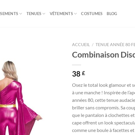
ISEMENTS
TENUES
VÊTEMENTS
COSTUMES
BLOG
ACCUEIL
/
TENUE ANNÉE 80 
Combinaison Disc
38
£
Osez le total look glamour et s
à une manche ! Inspirée de l’a
années 80, cette tenue audaci
briller sans compromis. Sa coup
que le pantalon à clochettes 
cape offrent un look spectaculai
comme une boule à facettes et l