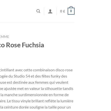
0
0
£
FEMME
o Rose Fuchsia
cintillant avec cette combinaison disco rose
pogée du Studio 54 et des fêtes funky des
euse est destinée aux femmes qui veulent
e ajustée met en valeur la silhouette tandis
et la manche surdimensionnée en forme de
re. Le tissu vinyle brillant reflète la lumière
a ceinture dorée souligne la taille pour un