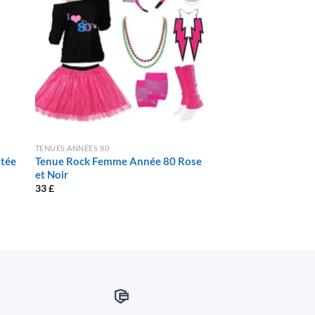
TENUES ANNÉES 80
TENUES ANNÉES 80
ntée
Tenue Rock Femme Année 80 Rose
Tenue Hippie Femm
et Noir
25
£
33
£