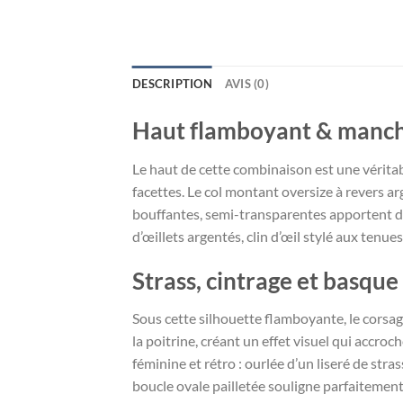
DESCRIPTION
AVIS (0)
Haut flamboyant & manch
Le haut de cette combinaison est une véritab
facettes. Le col montant oversize à revers a
bouffantes, semi-transparentes apportent du
d’œillets argentés, clin d’œil stylé aux tenu
Strass, cintrage et basque
Sous cette silhouette flamboyante, le corsage
la poitrine, créant un effet visuel qui accr
féminine et rétro : ourlée d’un liseré de stra
boucle ovale pailletée souligne parfaitement 