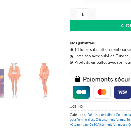
quantité de Combinaison Abba P
AJO
Nos garanties :
◉ 14 jours satisfait ou remboursé
◉ Livraison avec suivi en Europe
◉ Produits emballés avec soin dan
UGS :
ND
Catégories :
Déguisement disco
,
Costume a
pour femme
,
disco Déguisement femme
,
Te
Vêtement année 80
,
Vêtement femme année