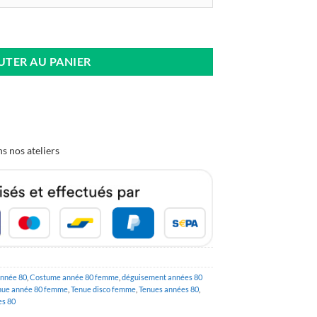
op Orange Flamme
UTER AU PANIER
s nos ateliers
nnée 80
,
Costume année 80 femme
,
déguisement années 80
nue année 80 femme
,
Tenue disco femme
,
Tenues années 80
,
s 80