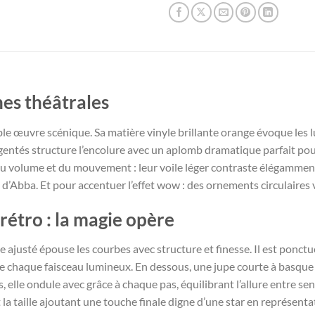
es théâtrales
le œuvre scénique. Sa matière vinyle brillante orange évoque les l
rgentés structure l’encolure avec un aplomb dramatique parfait pou
 volume et du mouvement : leur voile léger contraste élégamment 
es d’Abba. Et pour accentuer l’effet wow : des ornements circulaires
 rétro : la magie opère
 ajusté épouse les courbes avec structure et finesse. Il est ponctu
oche chaque faisceau lumineux. En dessous, une jupe courte à basqu
ss, elle ondule avec grâce à chaque pas, équilibrant l’allure entre s
la taille ajoutant une touche finale digne d’une star en représenta