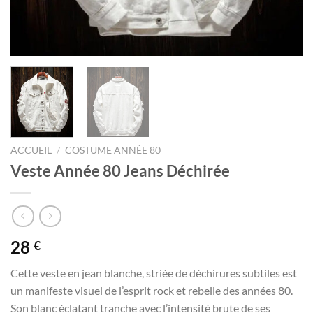
ACCUEIL
/
COSTUME ANNÉE 80
Veste Année 80 Jeans Déchirée
28
€
Cette veste en jean blanche, striée de déchirures subtiles est
un manifeste visuel de l’esprit rock et rebelle des années 80.
Son blanc éclatant tranche avec l’intensité brute de ses