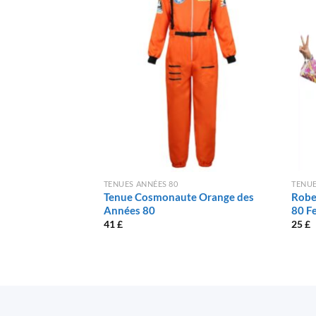
TENUES ANNÉES 80
TENUE
Tenue Cosmonaute Orange des
Robe
Années 80
80 
41
£
25
£