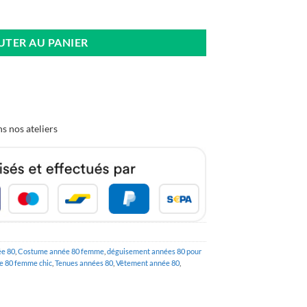
gle
UTER AU PANIER
s nos ateliers
e 80
,
Costume année 80 femme
,
déguisement années 80 pour
e 80 femme chic
,
Tenues années 80
,
Vêtement année 80
,