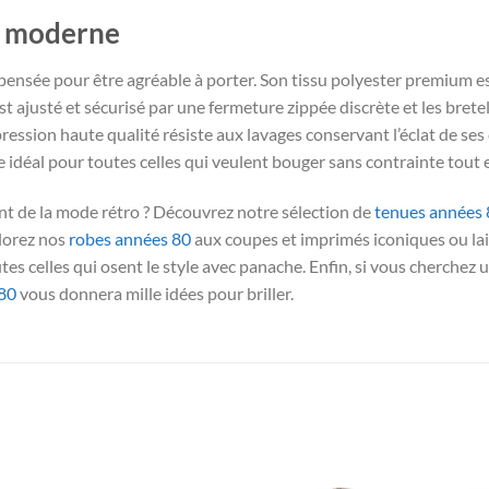
rt moderne
t pensée pour être agréable à porter. Son tissu polyester premium 
t ajusté et sécurisé par une fermeture zippée discrète et les brete
ession haute qualité résiste aux lavages conservant l’éclat de ses co
idéal pour toutes celles qui veulent bouger sans contrainte tout e
lant de la mode rétro ? Découvrez notre sélection de
tenues années 
plorez nos
robes années 80
aux coupes et imprimés iconiques ou la
es celles qui osent le style avec panache. Enfin, si vous cherchez 
80
vous donnera mille idées pour briller.