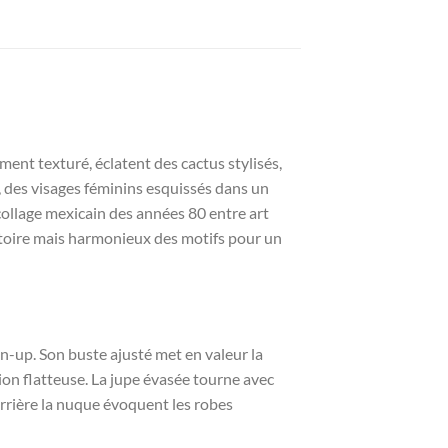
ment texturé, éclatent des cactus stylisés,
à, des visages féminins esquissés dans un
collage mexicain des années 80 entre art
atoire mais harmonieux des motifs pour un
in-up. Son buste ajusté met en valeur la
sion flatteuse. La jupe évasée tourne avec
errière la nuque évoquent les robes