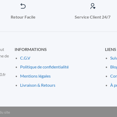
Retour Facile
Service Client 24/7
out
INFORMATIONS
LIENS
ne de
C.G.V
Sui
Politique de confidentialité
Blo
.fr
Mentions l
é
gales
Con
Livraison & Retours
À p
du site