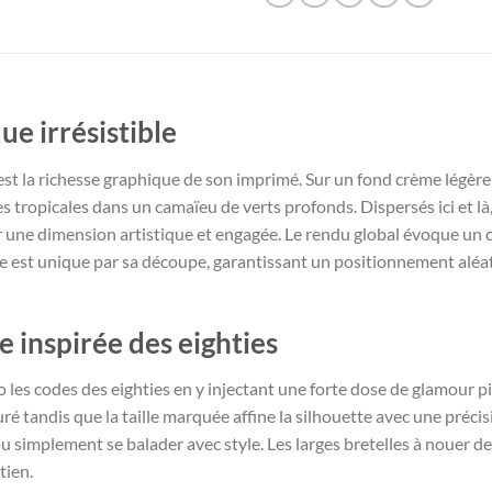
ue irrésistible
’est la richesse graphique de son imprimé. Sur un fond crème légère
es tropicales dans un camaïeu de verts profonds. Dispersés ici et l
r une dimension artistique et engagée. Le rendu global évoque un 
ce est unique par sa découpe, garantissant un positionnement alé
 inspirée des eighties
o les codes des eighties en y injectant une forte dose de glamour p
ré tandis que la taille marquée affine la silhouette avec une préci
u simplement se balader avec style. Les larges bretelles à nouer d
tien.