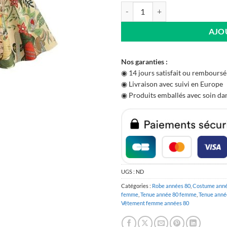
quantité de Robe Pin-up Frida Jun
AJO
Nos garanties :
◉ 14 jours satisfait ou remboursé
◉ Livraison avec suivi en Europe
◉ Produits emballés avec soin dan
UGS :
ND
Catégories :
Robe années 80
,
Costume anné
femme
,
Tenue année 80 femme
,
Tenue anné
Vêtement femme années 80