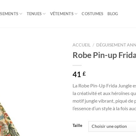
ISEMENTS
TENUES
VÊTEMENTS
COSTUMES
BLOG
ACCUEIL
/
DÉGUISEMENT ANN
Robe Pin-up Frida
41
£
La Robe Pin-Up Frida Jungle es
la créativité et aux héroïnes q
motif jungle vibrant, piqué de 
l’essence d’un style à la fois a
Taille