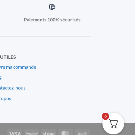
Paiements 100% sécurisés
 UTILES
vre ma commande
g
tactez-nous
ropos
0