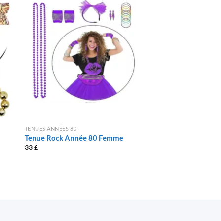
TENUES ANNÉES 80
TENUES ANNÉES 80
Tenue Rock Année 80 Femme
Tenue Hippie Floral
33
£
25
£