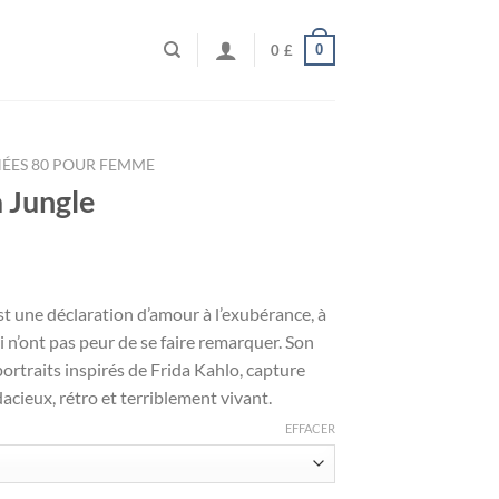
0
0
£
ÉES 80 POUR FEMME
 Jungle
t une déclaration d’amour à l’exubérance, à
ui n’ont pas peur de se faire remarquer. Son
portraits inspirés de Frida Kahlo, capture
udacieux, rétro et terriblement vivant.
EFFACER