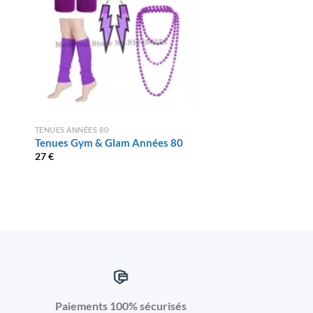
TENUES ANNÉES 80
TENUES ANNÉES 80
Tenues Gym & Glam Années 80
Robe Psychédéliqu
80 Femme
27
€
29
€
Paiements 100% sécurisés