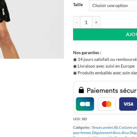
Taille
quantité de Robe Année 80 Noire 
AJO
Nos garanties :
◉ 14 jours satisfait ou remboursé
◉ Livraison avec suivi en Europe
◉ Produits emballés avec soin dan
UGS :
ND
Catégories :
Tenues années 80
,
Costume an
pour femme
,
Déguisement disco
,
disco Dég