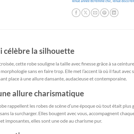
Tenue année 80 femme chic
,
Tenue disco f
 célèbre la silhouette
oisée, cette robe souligne la taille avec finesse grâce à sa ceintur
rphologie sans en faire trop. Elle met l’accent là où il faut avec 
sant place à une allure dansante, audacieuse et contemporaine.
une allure charismatique
be rappellent les robes de scène d’une époque où tout était plus g
e sans la surcharger. Elles bougent avec vous, accompagnent chaq
s et imposantes, elles sont une ode au charisme pur.