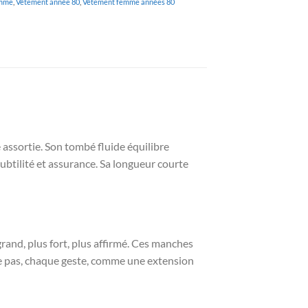
emme
,
Vêtement année 80
,
Vêtement femme années 80
e assortie. Son tombé fluide équilibre
subtilité et assurance. Sa longueur courte
rand, plus fort, plus affirmé. Ces manches
ue pas, chaque geste, comme une extension