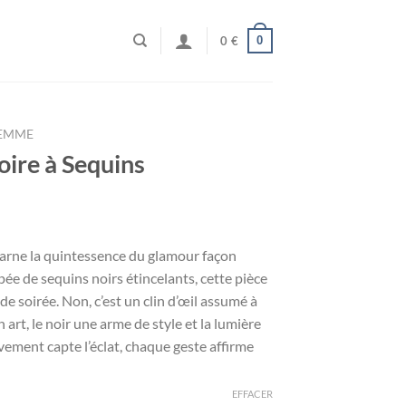
0
0
€
FEMME
ire à Sequins
ncarne la quintessence du glamour façon
rapée de sequins noirs étincelants, cette pièce
e soirée. Non, c’est un clin d’œil assumé à
 art, le noir une arme de style et la lumière
vement capte l’éclat, chaque geste affirme
EFFACER