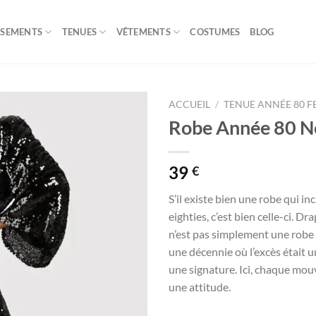
ISEMENTS
TENUES
VÊTEMENTS
COSTUMES
BLOG
ACCUEIL
/
TENUE ANNÉE 80 
Robe Année 80 No
39
€
S’il existe bien une robe qui i
eighties, c’est bien celle-ci. D
n’est pas simplement une robe d
une décennie où l’excès était un
une signature. Ici, chaque mou
une attitude.