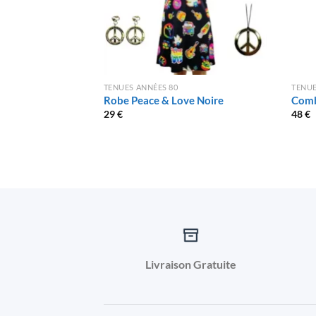
TENUES ANNÉES 80
TENUE
Robe Peace & Love Noire
Comb
29
€
48
€
Livraison Gratuite