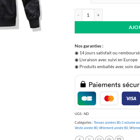
quantité de Blouson bombers An
AJO
Nos garanties :
◉ 14 jours satisfait ou remboursé
◉ Livraison avec suivi en Europe
◉ Produits emballés avec soin dan
UGS :
ND
Catégories :
Tenues années 80
,
Costume an
Veste année 80
,
Vêtement année 80
,
Vêteme