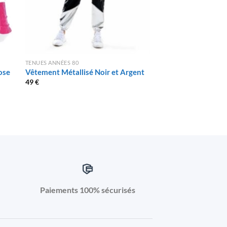
TENUES ANNÉES 80
TENUES ANNÉES 80
ose
Vêtement Métallisé Noir et Argent
Tenue des Années 
49
€
48
€
Paiements 100% sécurisés