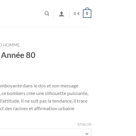
0
0
€
80 HOMME
 Année 80
lamboyante dans le dos et son message
 ce bombers crée une silhouette puissante,
’attitude. Il ne suit pas la tendance, il trace
t des racines et affirmation urbaine
EFFACER