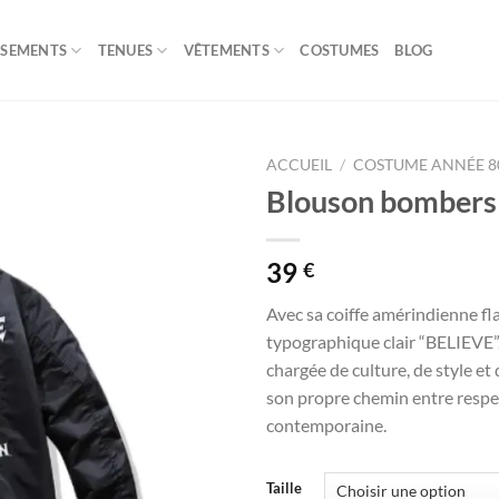
ISEMENTS
TENUES
VÊTEMENTS
COSTUMES
BLOG
ACCUEIL
/
COSTUME ANNÉE 
Blouson bombers
39
€
Avec sa coiffe amérindienne f
typographique clair “BELIEVE”,
chargée de culture, de style et d
son propre chemin entre respec
contemporaine.
Taille