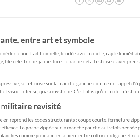
ante, entre art et symbole
ffe amérindienne traditionnelle, brodée avec minutie, capte immédi
 bleu électrique, jaune doré – chaque détail est ciselé avec précisio
pressive, se retrouve sur la manche gauche, comme un rappel d’équ
ffet visuel intense, quasi mystique. C’est plus qu’un motif : c’est 
militaire revisité
 en reprend les codes structurants : coupe courte, fermeture zippé
 efficace. La poche zippée sur la manche gauche autrefois pensée pou
anches comme pour ancrer la pièce entre culture indigène et référ