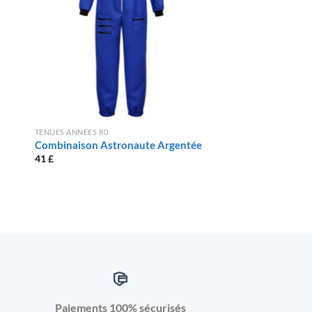
TENUES ANNÉES 80
TENUES ANNÉES 80
Combinaison Astronaute Argentée
Tenue Année 80 Gil
41
£
39
£
Paiements 100% sécurisés