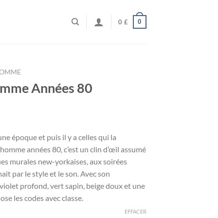
0
0
£
HOMME
Homme Années 80
ne époque et puis il y a celles qui la
e homme années 80, c’est un clin d’œil assumé
ues murales new-yorkaises, aux soirées
it par le style et le son. Avec son
olet profond, vert sapin, beige doux et une
lose les codes avec classe.
EFFACER