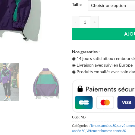
Taille
quantité de Veste Violette Homm
AJO
Nos garanties :
◉ 14 jours satisfait ou remboursé
◉ Livraison avec suivi en Europe
◉ Produits emballés avec soin dan
UGS :
ND
Catégories :
Tenues années 80
,
survêtemen
année 80
,
Vêtement homme année 80