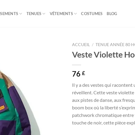
ISEMENTS
TENUES
VÊTEMENTS
COSTUMES
BLOG
ACCUEIL
/
TENUE ANNÉE 80 
Veste Violette 
76
£
Il y a des vestes qui racontent u
réveillent. Cette veste violett
aux pistes de danse, aux fresq
boom box où la liberté s’exprima
patchwork chromatique entre vi
touche de noir, cette pièce exp