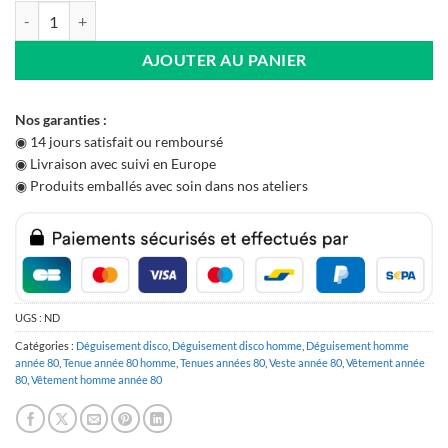
quantité de Veste Militaire Bleue Homme Années 80
AJOUTER AU PANIER
Nos garanties :
◉ 14 jours satisfait ou remboursé
◉ Livraison avec suivi en Europe
◉ Produits emballés avec soin dans nos ateliers
UGS :
ND
Catégories :
Déguisement disco
,
Déguisement disco homme
,
Déguisement homme
année 80
,
Tenue année 80 homme
,
Tenues années 80
,
Veste année 80
,
Vêtement année
80
,
Vêtement homme année 80