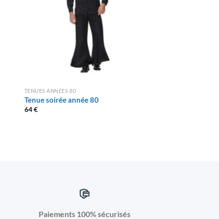
TENUES ANNÉES 80
TENUES ANNÉES 80
Tenue soirée année 80
Déguisement Rocke
64
€
29
€
Paiements 100% sécurisés