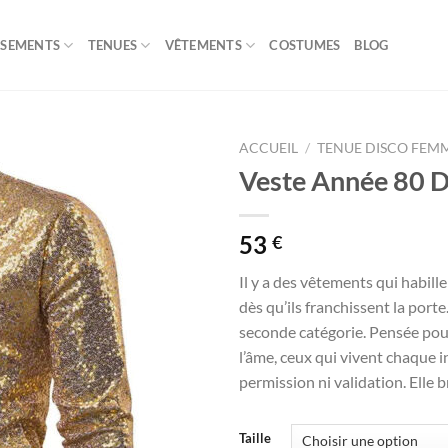
ISEMENTS
TENUES
VÊTEMENTS
COSTUMES
BLOG
ACCUEIL
/
TENUE DISCO FEM
Veste Année 80 Do
53
€
Il y a des vêtements qui habillen
dès qu’ils franchissent la porte
seconde catégorie. Pensée pour 
l’âme, ceux qui vivent chaque
permission ni validation. Elle br
Taille