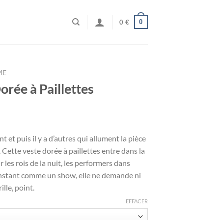
0
0
€
ME
rée à Paillettes
t et puis il y a d’autres qui allument la pièce
. Cette veste dorée à paillettes entre dans la
les rois de la nuit, les performers dans
 instant comme un show, elle ne demande ni
ille, point.
EFFACER