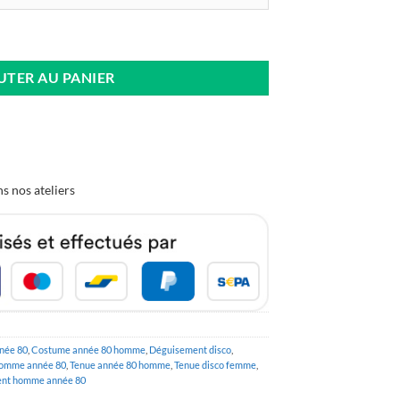
à Paillettes
UTER AU PANIER
s nos ateliers
née 80
,
Costume année 80 homme
,
Déguisement disco
,
omme année 80
,
Tenue année 80 homme
,
Tenue disco femme
,
nt homme année 80