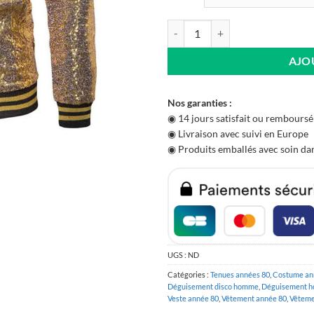
quantité de Veste Année 80 Dorée 
AJO
Nos garanties :
◉ 14 jours satisfait ou remboursé
◉ Livraison avec suivi en Europe
◉ Produits emballés avec soin dan
UGS :
ND
Catégories :
Tenues années 80
,
Costume an
Déguisement disco homme
,
Déguisement h
Veste année 80
,
Vêtement année 80
,
Vêteme