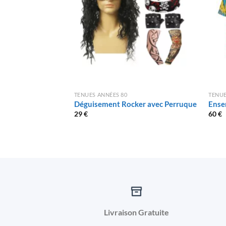
TENUES ANNÉES 80
TENUE
Déguisement Rocker avec Perruque
Ense
29
€
60
€
Livraison Gratuite