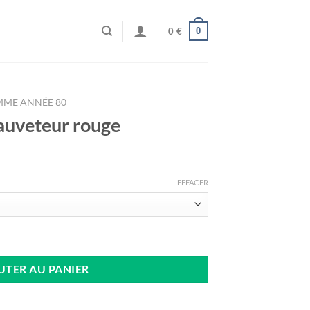
0
0
€
MME ANNÉE 80
auveteur rouge
EFFACER
teur rouge
UTER AU PANIER