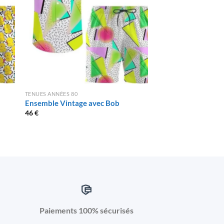
TENUES ANNÉES 80
TENUES ANNÉES 80
Ensemble Vintage avec Bob
Tenue soirée année
46
€
64
€
Paiements 100% sécurisés