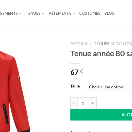
ISEMENTS
TENUES
VÊTEMENTS
COSTUMES
BLOG
ACCUEIL
/
DÉGUISEMENT HO
Tenue année 80 s
67
€
Taille
quantité de Tenue année 80 sauve
AJO