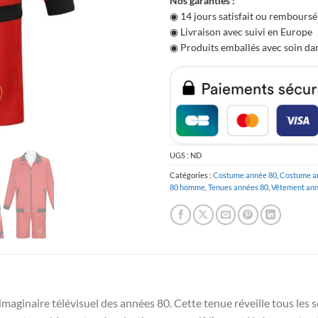
Nos garanties :
◉ 14 jours satisfait ou remboursé
◉ Livraison avec suivi en Europe
◉ Produits emballés avec soin dan
UGS :
ND
Catégories :
Costume année 80
,
Costume a
80 homme
,
Tenues années 80
,
Vêtement ann
maginaire télévisuel des années 80. Cette tenue réveille tous les so