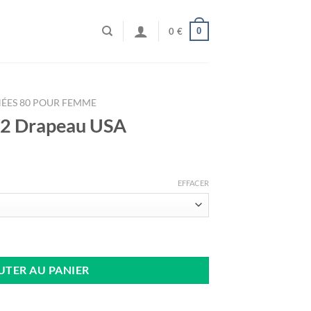
0
0
€
ÉES 80 POUR FEMME
82 Drapeau USA
EFFACER
Drapeau USA
UTER AU PANIER