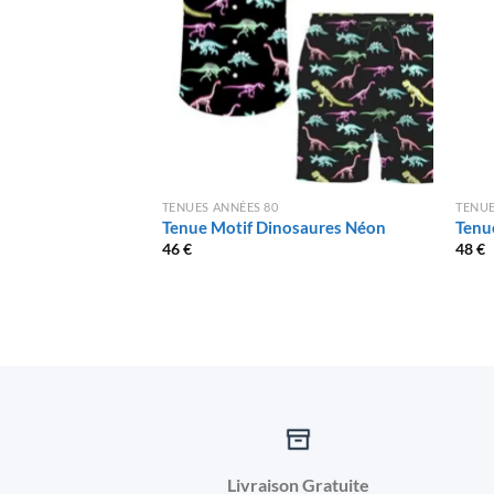
TENUES ANNÉES 80
TENUE
Tenue Motif Dinosaures Néon
Tenu
46
€
48
€
Livraison Gratuite