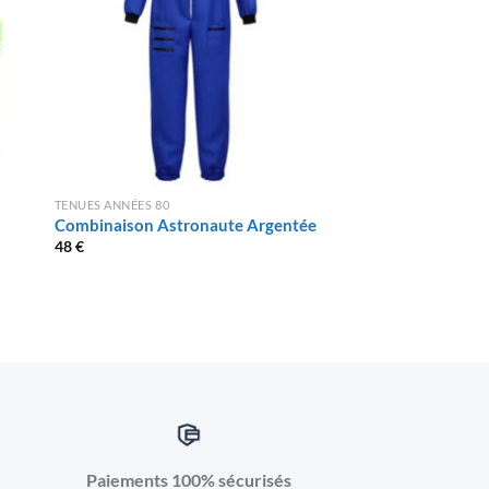
TENUES ANNÉES 80
TENUES ANNÉES 80
Combinaison Astronaute Argentée
Déguisement Walu
48
€
29
€
Paiements 100% sécurisés