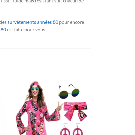
tissu fluide mais résistant suit chacun de
 des
survêtements années 80
pour encore
 80
est faite pour vous.