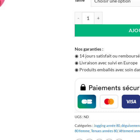
quantité de Survêtement Rétro 
AJO
Nos garanties :
◉ 14 jours satisfait ou remboursé
◉ Livraison avec suivi en Europe
◉ Produits emballés avec soin dan
UGS :
ND
Catégories :
Jogging année 80
,
déguisement
80 femme
,
Tenues années 80
,
Vêtement ann