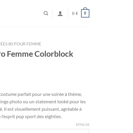
0
0
€
ÉES 80 POUR FEMME
ro Femme Colorblock
 costume parfait pour une soirée à thème,
tings photo ou un statement looké pour les
é. Il est visuellement puissant, agréable à
l’esprit pop sport des eighties.
EFFACER