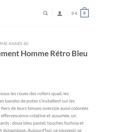
0
0
€
MME ANNÉE 80
ement Homme Rétro Bleu
sous les roues des rollers quad, les
s bandes de potes s’installent sur les
fiers de leurs tenues oversize aussi colorées
e effervescence créative et assumée, un
ards : doux bleu pastel, touches fuchsia et
 et dynamique. Aujourd’hui, ce souvenir se