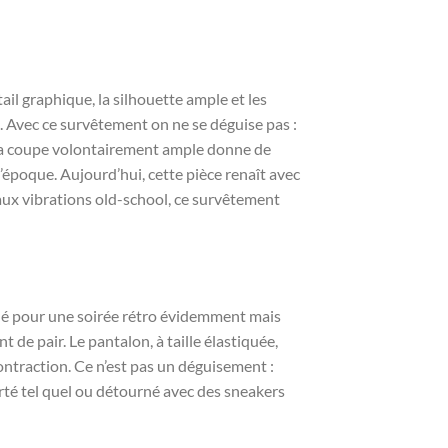
tail graphique, la silhouette ample et les
e. Avec ce survêtement on ne se déguise pas :
 La coupe volontairement ample donne de
 l’époque. Aujourd’hui, cette pièce renaît avec
aux vibrations old-school, ce survêtement
ainé pour une soirée rétro évidemment mais
 de pair. Le pantalon, à taille élastiquée,
contraction. Ce n’est pas un déguisement :
orté tel quel ou détourné avec des sneakers