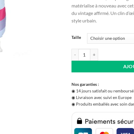
matérialise à nouveau avec ce
du vintage affirmé. Un clin d’œ
style urbain.
Taille
quantité de Ensemble Survêtemen
AJO
Nos garanties :
◉ 14 jours satisfait ou remboursé
◉ Livraison avec suivi en Europe
◉ Produits emballés avec soin dan