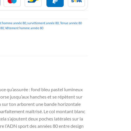
t homme année 80
,
survêtement année 80
,
Tenue année 80
 80
,
Vêtement homme année 80
ouce qu’assurée : fond bleu pastel lumineux
torse jusqu’aux hanches et se répètent sur
on sur ton arborent une bande horizontale
parfaitement maîtrisé. Le col montant blanc
ela s’ajoutent deux poches latérales sur la
pire l’ADN sport des années 80 entre design