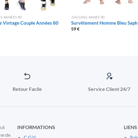
S ANNÉES 80
JOGGING ANNÉE 80
e Vintage Couple Années 80
Survêtement Homme Bleu Saph
59
€
Retour Facile
Service Client 24/7
out
INFORMATIONS
LIENS
ne de
C.G.V
Sui