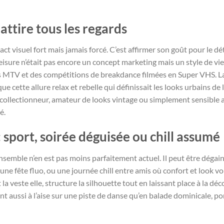
ttire tous les regards
act visuel fort mais jamais forcé. C’est affirmer son goût pour le dé
eisure n’était pas encore un concept marketing mais un style de vi
ips MTV et des compétitions de breakdance filmées en Super VHS.
que cette allure relax et rebelle qui définissait les looks urbains de
 collectionneur, amateur de looks vintage ou simplement sensible 
é.
: sport, soirée déguisée ou chill assumé
 ensemble n’en est pas moins parfaitement actuel. Il peut être dég
e fête fluo, ou une journée chill entre amis où confort et look vont
 veste elle, structure la silhouette tout en laissant place à la dé
ent aussi à l’aise sur une piste de danse qu’en balade dominicale, p