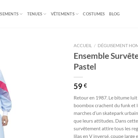
ISEMENTS
TENUES
VÊTEMENTS
COSTUMES
BLOG
ACCUEIL
/
DÉGUISEMENT HO
Ensemble Survêt
Pastel
59
€
Retour en 1987. Le bitume luit 
boombox crachent du funk et le
marches d’un skatepark urbain 
que leurs attitudes. Dans cett
survêtement attire tous les reg
lilas en V inversé, coupe large