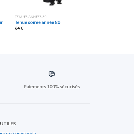
TENUES ANNÉES 80
TENUES ANNÉES 80
ir
Tenue soirée année 80
Déguisement Power
64
€
29
€
Paiements 100% sécurisés
 UTILES
vre ma commande