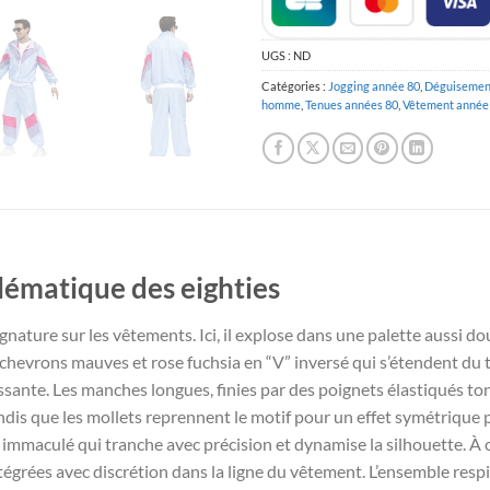
UGS :
ND
Catégories :
Jogging année 80
,
Déguisemen
homme
,
Tenues années 80
,
Vêtement année
lématique des eighties
gnature sur les vêtements. Ici, il explose dans une palette aussi d
chevrons mauves et rose fuchsia en “V” inversé qui s’étendent du 
ssante. Les manches longues, finies par des poignets élastiqués t
ndis que les mollets reprennent le motif pour un effet symétrique 
 immaculé qui tranche avec précision et dynamise la silhouette. À c
tégrées avec discrétion dans la ligne du vêtement. L’ensemble res