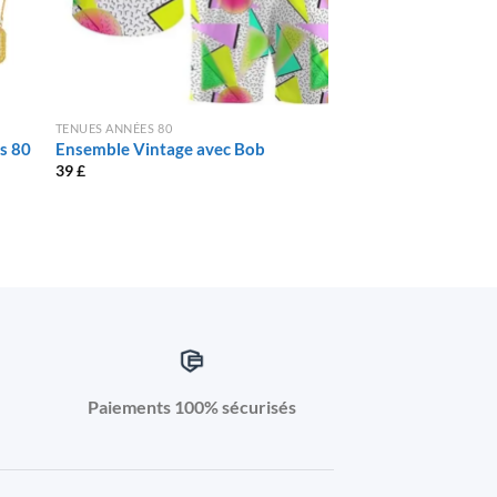
TENUES ANNÉES 80
TENUES ANNÉES 80
s 80
Ensemble Vintage avec Bob
Tenue Ken colorée
39
£
42
£
Paiements 100% sécurisés