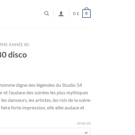
0
0
£
MME ANNÉE 80
0 disco
 homme digne des légendes du Studio 54
r et l’audace des soirées les plus mythiques
s danseurs, les artistes, les rois de la scène
aire forte impression, elle allie audace et
EFFACER