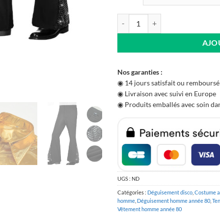
quantité de Vêtement annee 80 di
AJO
Nos garanties :
◉ 14 jours satisfait ou remboursé
◉ Livraison avec suivi en Europe
◉ Produits emballés avec soin dan
UGS :
ND
Catégories :
Déguisement disco
,
Costume a
homme
,
Déguisement homme année 80
,
Te
Vêtement homme année 80