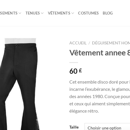
ISEMENTS
TENUES
VÊTEMENTS
COSTUMES
BLOG
ACCUEIL
/
DÉGUISEMENT HO
Vêtement annee 8
60
£
Cet ensemble disco doré pour
incarne l’exubérance, le glamou
des années 1980. Conçue pour le
et ceux qui aiment simplement f
élégance rétro.
Taille