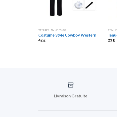
TENUES ANNÉES 80
TENUE
Costume Style Cowboy Western
Tenu
42
£
23
£
Livraison Gratuite