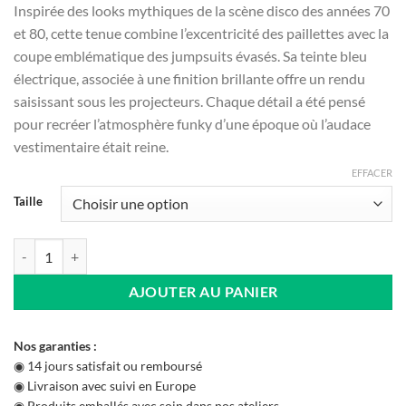
Inspirée des looks mythiques de la scène disco des années 70
et 80, cette tenue combine l’excentricité des paillettes avec la
coupe emblématique des jumpsuits évasés. Sa teinte bleu
électrique, associée à une finition brillante offre un rendu
saisissant sous les projecteurs. Chaque détail a été pensé
pour recréer l’atmosphère funky d’une époque où l’audace
vestimentaire était reine.
EFFACER
Taille
quantité de Combinaison Bleu Métallisé
AJOUTER AU PANIER
Nos garanties :
◉ 14 jours satisfait ou remboursé
◉ Livraison avec suivi en Europe
◉ Produits emballés avec soin dans nos ateliers