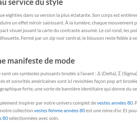
u service du style
e eighties dans sa version la plus éclatante. Son corps est entiè
uire un effet miroir saisissant. À la lumière, chaque mouvement pr
t visuel jouant la carte du contraste assumé. Le col rond, les poig
ilhouette. Fermé par un zip noir central, le blouson reste fidèle à
me manifeste de mode
ont ces symboles puissants brodés à l’avant : Δ (Delta), Σ (Sigma),
s et sororités américaines sont ici revisitées façon pop art brodée
 graphique forte, une sorte de bannière identitaire qui donne du s
 également inspirer par notre univers complet de
vestes années 80
. 
 notre collection
vestes femme années 80
est une mine d’or. Et po
s 80
sélectionnées avec soin.