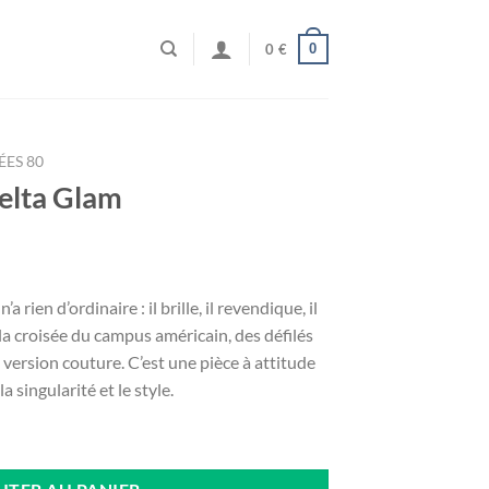
0
0
€
ES 80
elta Glam
rien d’ordinaire : il brille, il revendique, il
 la croisée du campus américain, des défilés
n version couture. C’est une pièce à attitude
a singularité et le style.
 Glam