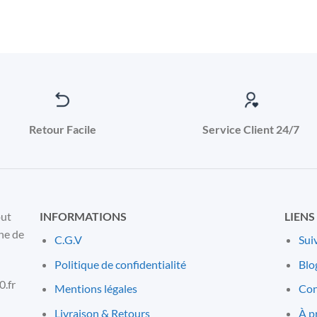
Retour Facile
Service Client 24/7
out
INFORMATIONS
LIENS
ne de
C.G.V
Sui
Politique de confidentialité
Blo
.fr
Mentions l
é
gales
Con
Livraison & Retours
À p