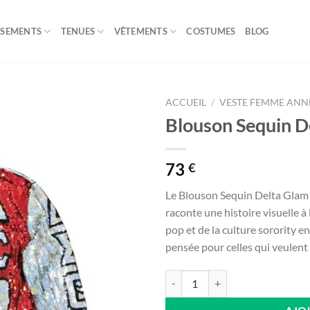
ISEMENTS
TENUES
VÊTEMENTS
COSTUMES
BLOG
ACCUEIL
/
VESTE FEMME ANNÉ
Blouson Sequin D
73
€
Le Blouson Sequin Delta Glam n’a 
raconte une histoire visuelle à
pop et de la culture sorority e
pensée pour celles qui veulent l
quantité de Blouson Sequin Delta