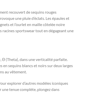
rement recouvert de sequins rouges
ovoque une pluie d’éclats. Les épaules et
nets et l’ourlet en maille côtelée noire
 ses racines sportswear tout en dégageant une
 Θ (Theta), dans une verticalité parfaite.
s en sequins blancs et noirs sur deux larges
ens au vêtement.
Pour explorer d’autres modèles iconiques
ur une tenue complète, plongez dans