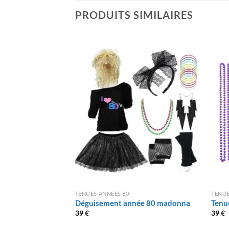
PRODUITS SIMILAIRES
TENUES ANNÉES 80
TENUE
Déguisement année 80 madonna
Tenu
39
€
39
€