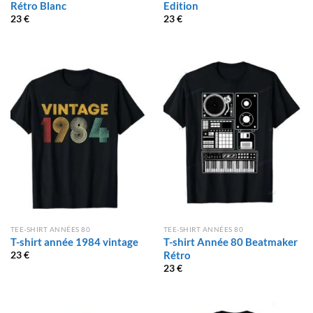
Rétro Blanc
Edition
23
€
23
€
TEE-SHIRT ANNÉES 80
TEE-SHIRT ANNÉES 80
T-shirt année 1984 vintage
T-shirt Année 80 Beatmaker
Rétro
23
€
23
€