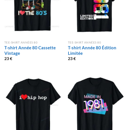
TEE-SHIRT ANNÉES 80
TEE-SHIRT ANNÉES 80
T-shirt Année 80 Cassette
T-shirt Année 80 Édition
Vintage
Limitée
23
€
23
€