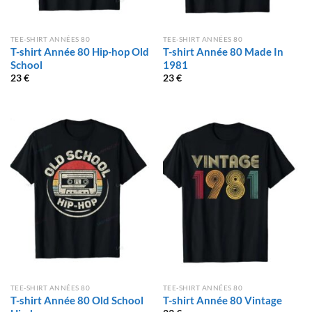
TEE-SHIRT ANNÉES 80
TEE-SHIRT ANNÉES 80
T-shirt Année 80 Hip-hop Old
T-shirt Année 80 Made In
School
1981
23
€
23
€
TEE-SHIRT ANNÉES 80
TEE-SHIRT ANNÉES 80
T-shirt Année 80 Old School
T-shirt Année 80 Vintage