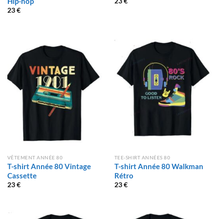
Hip-hop
23
€
23
€
VÊTEMENT ANNÉE 80
TEE-SHIRT ANNÉES 80
T-shirt Année 80 Vintage
T-shirt Année 80 Walkman
Cassette
Rétro
23
€
23
€