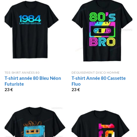
TEE-SHIRT ANNÉES 80
DÉGUISEMENT DISCO HOMME
T-shirt année 80 Bleu Néon
T-shirt Année 80 Cassette
Futuriste
Fluo
23
€
23
€