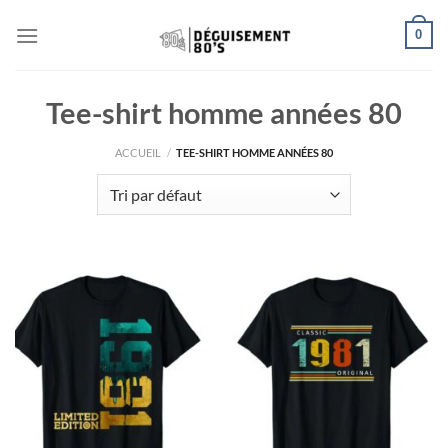
Passer
0
au
contenu
Tee-shirt homme années 80
ACCUEIL
/
TEE-SHIRT HOMME ANNÉES 80